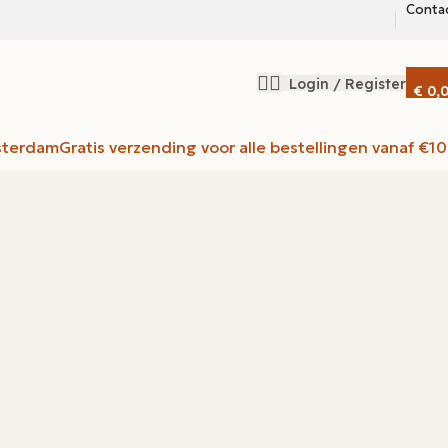
Conta
Login / Register
€
0,
sterdam
Gratis verzending voor alle bestellingen vanaf €1