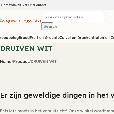
Home
Winkel
Over Ons
Contact
Search
roodbeleg
Brood
Fruit en Groente
Zuivel en Dranken
Noten en Z
DRUIVEN WIT
Home
Product
DRUIVEN WIT
Er zijn geweldige dingen in het 
Er is iets moois in het vooruitzicht! Onze winkel wordt 