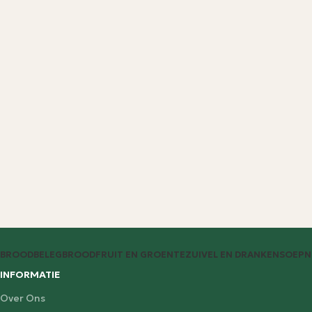
BROODBELEG
BROOD
FRUIT EN GROENTE
ZUIVEL EN DRANKEN
SOEP
N
INFORMATIE
Over Ons