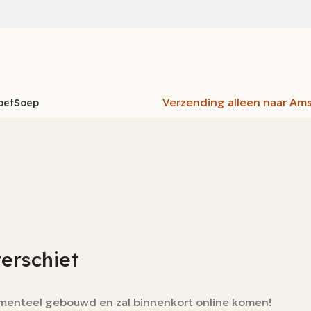
Verzending alleen naar Am
oet
Soep
verschiet
momenteel gebouwd en zal binnenkort online komen!