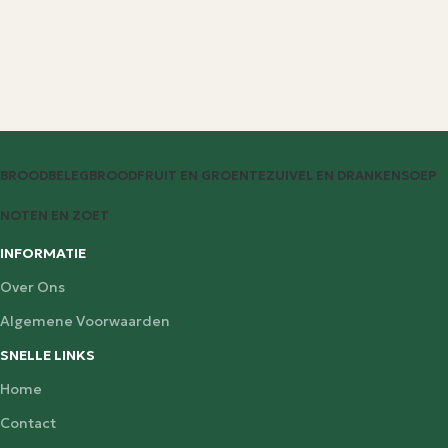
BROODBELEG
BROOD
FRUIT EN GROENTE
ZUIVEL EN DRANKEN
SOEP
NOTEN EN ZOET
INFORMATIE
Over Ons
Algemene Voorwaarden
SNELLE LINKS
Home
Contact