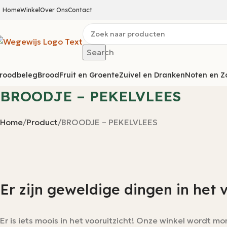
Home
Winkel
Over Ons
Contact
Search
roodbeleg
Brood
Fruit en Groente
Zuivel en Dranken
Noten en Z
BROODJE – PEKELVLEES
Home
Product
BROODJE – PEKELVLEES
Er zijn geweldige dingen in het 
Er is iets moois in het vooruitzicht! Onze winkel wordt 