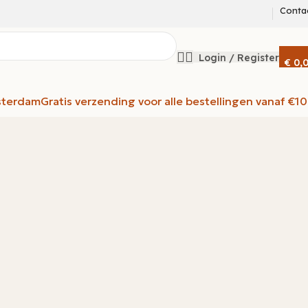
Conta
Login / Register
€
0,
sterdam
Gratis verzending voor alle bestellingen vanaf €1