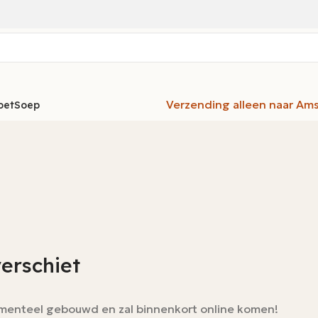
Verzending alleen naar Am
oet
Soep
verschiet
momenteel gebouwd en zal binnenkort online komen!