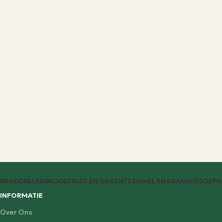
BROODBELEG
BROOD
FRUIT EN GROENTE
ZUIVEL EN DRANKEN
SOEP
N
INFORMATIE
Over Ons