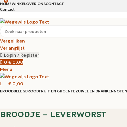
0
HOME
WINKEL
OVER ONS
CONTACT
Contact
Vergelijken
Verlanglijst
Login / Register
0
€
0,00
Menu
€
0,00
BROODBELEG
BROOD
FRUIT EN GROENTE
ZUIVEL EN DRANKEN
NOTEN
BROODJE – LEVERWORST