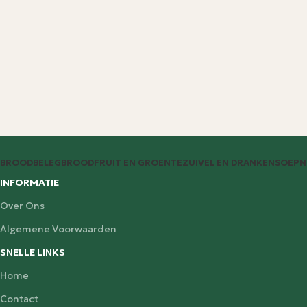
BROODBELEG
BROOD
FRUIT EN GROENTE
ZUIVEL EN DRANKEN
SOEP
N
INFORMATIE
Over Ons
Algemene Voorwaarden
SNELLE LINKS
Home
Contact