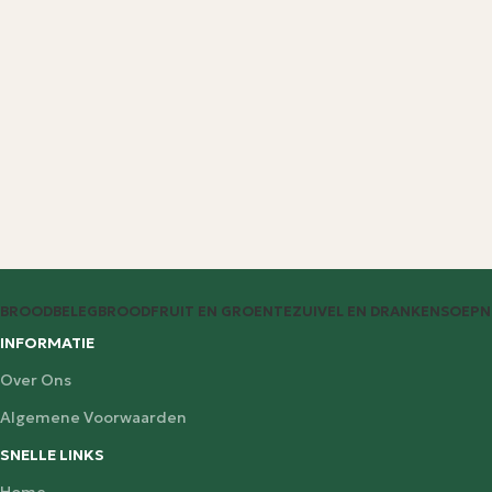
BROODBELEG
BROOD
FRUIT EN GROENTE
ZUIVEL EN DRANKEN
SOEP
N
INFORMATIE
Over Ons
Algemene Voorwaarden
SNELLE LINKS