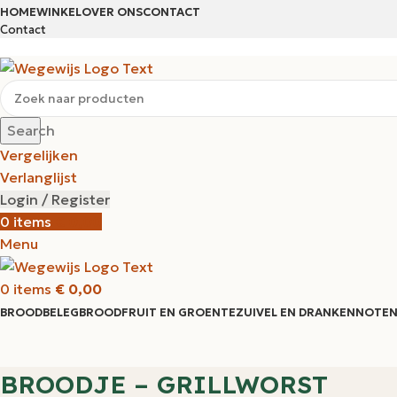
HOME
WINKEL
OVER ONS
CONTACT
Contact
Search
Vergelijken
Verlanglijst
Login / Register
0
items
€
0,00
Menu
0
items
€
0,00
BROODBELEG
BROOD
FRUIT EN GROENTE
ZUIVEL EN DRANKEN
NOTEN
BROODJE – GRILLWORST