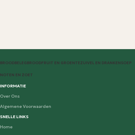
BROODBELEG
BROOD
FRUIT EN GROENTE
ZUIVEL EN DRANKEN
SOEP
NOTEN EN ZOET
INFORMATIE
Over Ons
Algemene Voorwaarden
SNELLE LINKS
Home