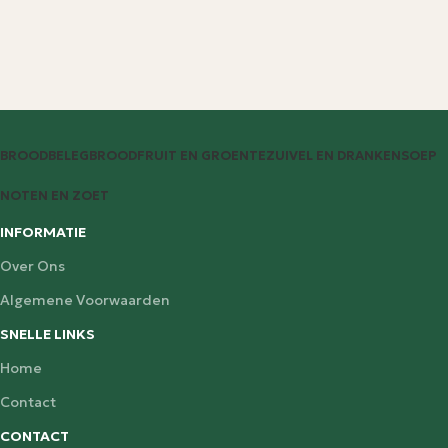
BROODBELEG
BROOD
FRUIT EN GROENTE
ZUIVEL EN DRANKEN
SOEP
NOTEN EN ZOET
INFORMATIE
Over Ons
Algemene Voorwaarden
SNELLE LINKS
Home
Contact
CONTACT