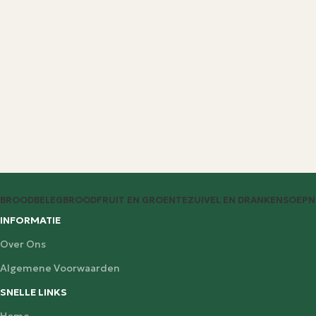
BROODBELEG
BROOD
FRUIT EN GROENTE
ZUIVEL EN DRANKEN
SOEP
N
INFORMATIE
Over Ons
Algemene Voorwaarden
SNELLE LINKS