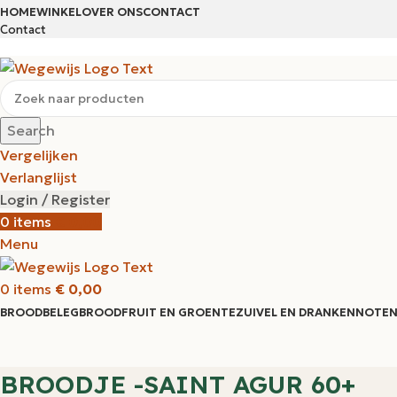
HOME
WINKEL
OVER ONS
CONTACT
Contact
Search
Vergelijken
Verlanglijst
Login / Register
0
items
€
0,00
Menu
0
items
€
0,00
BROODBELEG
BROOD
FRUIT EN GROENTE
ZUIVEL EN DRANKEN
NOTEN
BROODJE -SAINT AGUR 60+