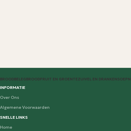
BROODBELEG
BROOD
FRUIT EN GROENTE
ZUIVEL EN DRANKEN
SOEP
N
INFORMATIE
Over Ons
Algemene Voorwaarden
SNELLE LINKS
Home