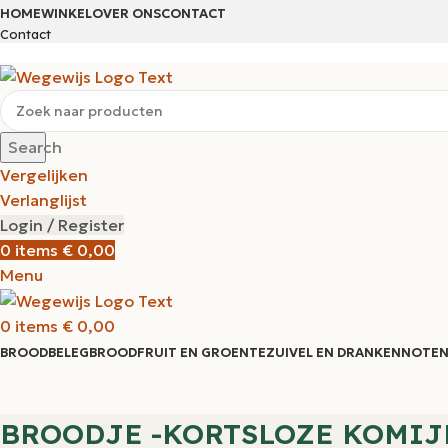
HOME
WINKEL
OVER ONS
CONTACT
Contact
Search
Vergelijken
Verlanglijst
Login / Register
0
items
€
0,00
Menu
0
items
€
0,00
BROODBELEG
BROOD
FRUIT EN GROENTE
ZUIVEL EN DRANKEN
NOTEN
BROODJE -KORTSLOZE KOMIJ