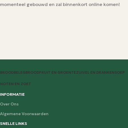
momenteel gebouwd en zal binnenkort online komen!
BROODBELEG
BROOD
FRUIT EN GROENTE
ZUIVEL EN DRANKEN
SOEP
NOTEN EN ZOET
INFORMATIE
Over Ons
Algemene Voorwaarden
SNELLE LINKS