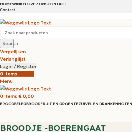
HOME
WINKEL
OVER ONS
CONTACT
Contact
Search
Vergelijken
Verlanglijst
Login / Register
0
items
€
0,00
Menu
0
items
€
0,00
BROODBELEG
BROOD
FRUIT EN GROENTE
ZUIVEL EN DRANKEN
NOTEN
BROODJE -BOERENGAAT