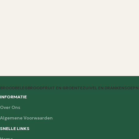
BROODBELEG
BROOD
FRUIT EN GROENTE
ZUIVEL EN DRANKEN
SOEP
N
INFORMATIE
Over Ons
Algemene Voorwaarden
SNELLE LINKS