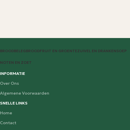
BROODBELEG
BROOD
FRUIT EN GROENTE
ZUIVEL EN DRANKEN
SOEP
NOTEN EN ZOET
INFORMATIE
Over Ons
Algemene Voorwaarden
SNELLE LINKS
Home
Contact