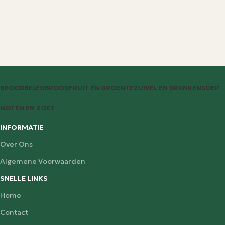
BROODBELEG
BROOD
FRUIT EN GROENTE
ZUIVEL EN DRANKEN
SOEP
NOTEN EN ZOET
INFORMATIE
Over Ons
Algemene Voorwaarden
SNELLE LINKS
Home
Contact