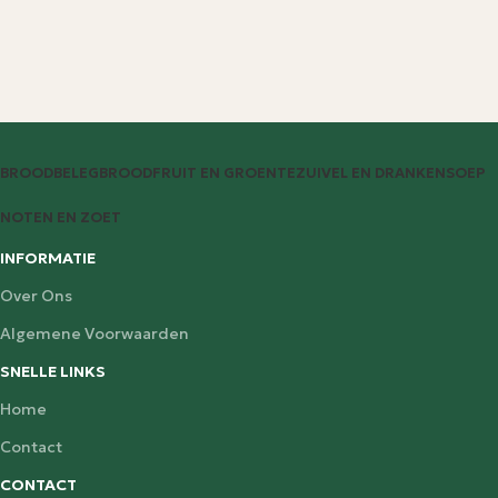
BROODBELEG
BROOD
FRUIT EN GROENTE
ZUIVEL EN DRANKEN
SOEP
NOTEN EN ZOET
INFORMATIE
Over Ons
Algemene Voorwaarden
SNELLE LINKS
Home
Contact
CONTACT