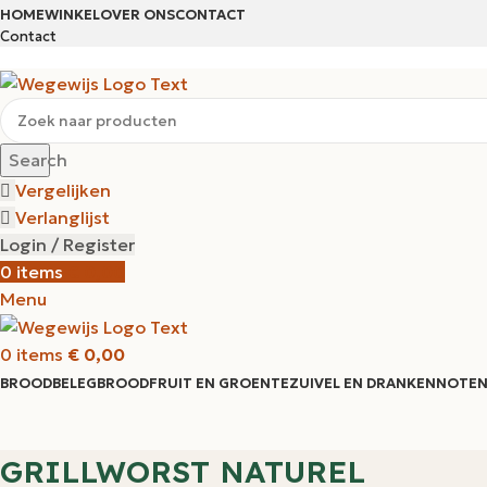
HOME
WINKEL
OVER ONS
CONTACT
Contact
Search
Vergelijken
Verlanglijst
Login / Register
0
items
€
0,00
Menu
0
items
€
0,00
BROODBELEG
BROOD
FRUIT EN GROENTE
ZUIVEL EN DRANKEN
NOTEN
GRILLWORST NATUREL