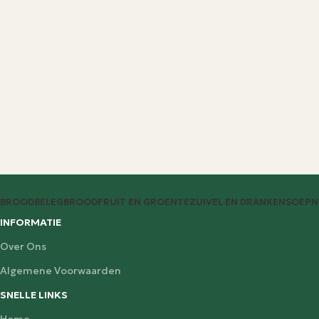
BROODBELEG
BROOD
FRUIT EN GROENTE
ZUIVEL EN DRANKEN
SOEP
N
INFORMATIE
Over Ons
Algemene Voorwaarden
SNELLE LINKS