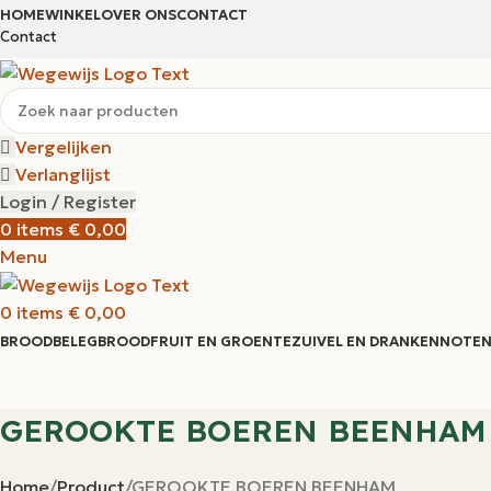
HOME
WINKEL
OVER ONS
CONTACT
Contact
Vergelijken
Verlanglijst
Login / Register
0
items
€
0,00
Menu
0
items
€
0,00
BROODBELEG
BROOD
FRUIT EN GROENTE
ZUIVEL EN DRANKEN
NOTEN
GEROOKTE BOEREN BEENHAM
Home
Product
GEROOKTE BOEREN BEENHAM