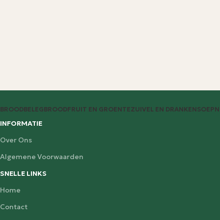
BROODBELEG
BROOD
FRUIT EN GROENTE
ZUIVEL EN DRANKEN
SOEP
N
INFORMATIE
Over Ons
Algemene Voorwaarden
SNELLE LINKS
Home
Contact