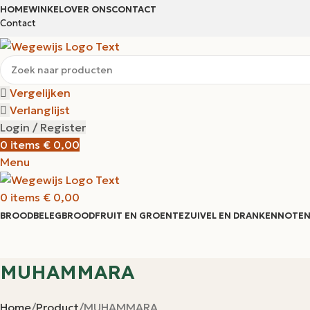
HOME
WINKEL
OVER ONS
CONTACT
Contact
Vergelijken
Verlanglijst
Login / Register
0
items
€
0,00
Menu
0
items
€
0,00
BROODBELEG
BROOD
FRUIT EN GROENTE
ZUIVEL EN DRANKEN
NOTEN
MUHAMMARA
Home
Product
MUHAMMARA