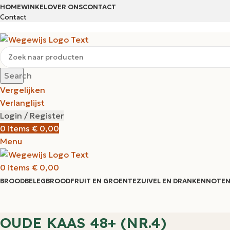
HOME
WINKEL
OVER ONS
CONTACT
Contact
Search
Vergelijken
Verlanglijst
Login / Register
0
items
€
0,00
Menu
0
items
€
0,00
BROODBELEG
BROOD
FRUIT EN GROENTE
ZUIVEL EN DRANKEN
NOTEN
OUDE KAAS 48+ (NR.4)