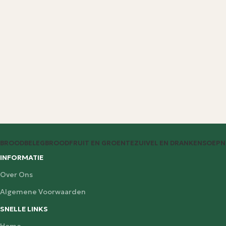
BROODBELEG
BROOD
FRUIT EN GROENTE
ZUIVEL EN DRANKEN
SOEP
N
INFORMATIE
Over Ons
Algemene Voorwaarden
SNELLE LINKS