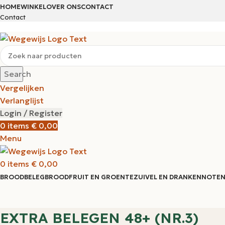
HOME
WINKEL
OVER ONS
CONTACT
Contact
Search
Vergelijken
Verlanglijst
Login / Register
0
items
€
0,00
Menu
0
items
€
0,00
BROODBELEG
BROOD
FRUIT EN GROENTE
ZUIVEL EN DRANKEN
NOTEN
EXTRA BELEGEN 48+ (NR.3)