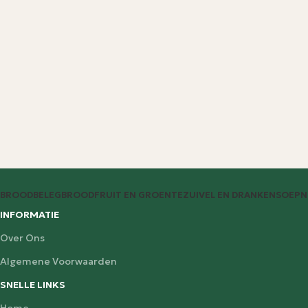
BROODBELEG
BROOD
FRUIT EN GROENTE
ZUIVEL EN DRANKEN
SOEP
N
INFORMATIE
Over Ons
Algemene Voorwaarden
SNELLE LINKS