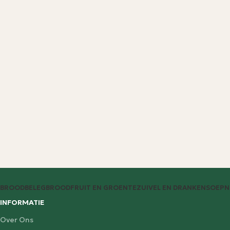
BROODBELEG
BROOD
FRUIT EN GROENTE
ZUIVEL EN DRANKEN
SOEP
N
INFORMATIE
Over Ons