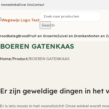
Home
Winkel
Over Ons
Contact
Search
roodbeleg
Brood
Fruit en Groente
Zuivel en Dranken
Noten en Z
BOEREN GATENKAAS
Home
Product
BOEREN GATENKAAS
Er zijn geweldige dingen in het 
Er is iets moois in het vooruitzicht! Onze winkel wordt 