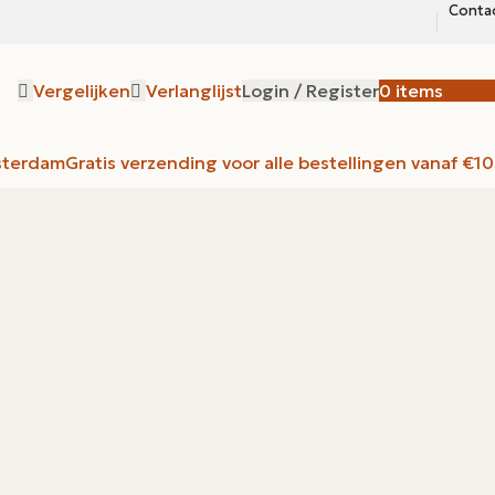
Conta
Vergelijken
Verlanglijst
Login / Register
0
items
€
0,0
sterdam
Gratis verzending voor alle bestellingen vanaf €1