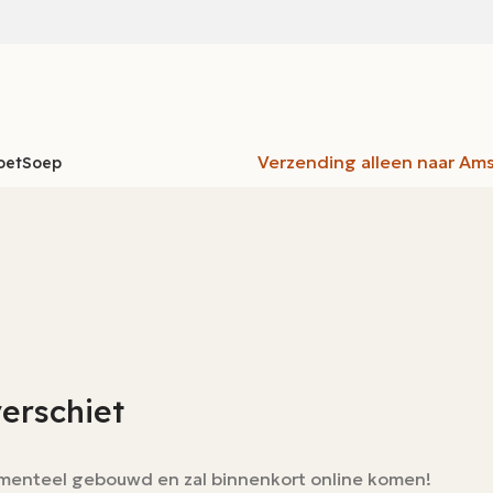
Verzending alleen naar Am
oet
Soep
verschiet
momenteel gebouwd en zal binnenkort online komen!