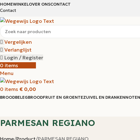
HOME
WINKEL
OVER ONS
CONTACT
Contact
Vergelijken
Verlanglijst
Login / Register
0
items
€
0,00
Menu
0
items
€
0,00
BROODBELEG
BROOD
FRUIT EN GROENTE
ZUIVEL EN DRANKEN
NOTEN
PARMESAN REGIANO
Home
Product
PARMESAN REGIANO