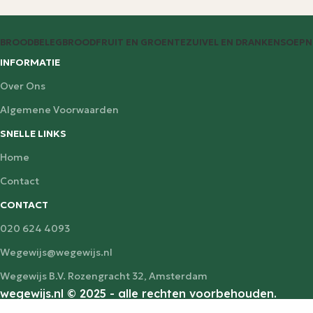
BROODBELEG
BROOD
FRUIT EN GROENTE
ZUIVEL EN DRANKEN
SOEP
N
INFORMATIE
Over Ons
Algemene Voorwaarden
SNELLE LINKS
Home
Contact
CONTACT
020 624 4093
Wegewijs@wegewijs.nl
Wegewijs B.V. Rozengracht 32, Amsterdam
wegewijs.nl © 2025 - alle rechten voorbehouden.