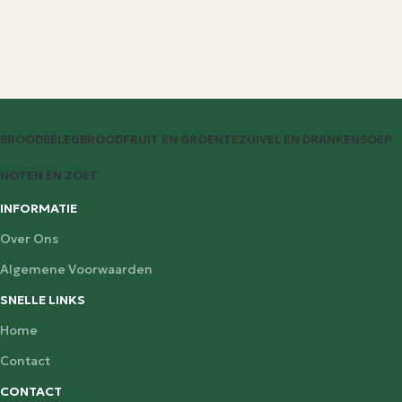
BROODBELEG
BROOD
FRUIT EN GROENTE
ZUIVEL EN DRANKEN
SOEP
NOTEN EN ZOET
INFORMATIE
Over Ons
Algemene Voorwaarden
SNELLE LINKS
Home
Contact
CONTACT