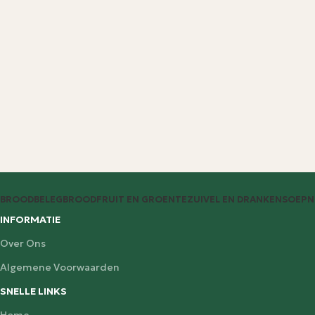
BROODBELEG
BROOD
FRUIT EN GROENTE
ZUIVEL EN DRANKEN
SOEP
N
INFORMATIE
Over Ons
Algemene Voorwaarden
SNELLE LINKS