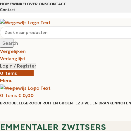
HOME
WINKEL
OVER ONS
CONTACT
Contact
Search
Vergelijken
Verlanglijst
Login / Register
0
items
€
0,00
Menu
0
items
€
0,00
BROODBELEG
BROOD
FRUIT EN GROENTE
ZUIVEL EN DRANKEN
NOTEN
EMMENTALER ZWITSERS