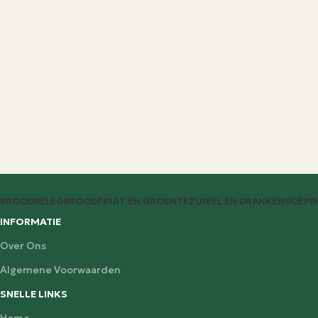
BROODBELEG
BROOD
FRUIT EN GROENTE
ZUIVEL EN DRANKEN
SOEP
N
INFORMATIE
Over Ons
Algemene Voorwaarden
SNELLE LINKS