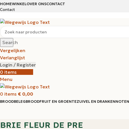
HOME
WINKEL
OVER ONS
CONTACT
Contact
Search
Vergelijken
Verlanglijst
Login / Register
0
items
€
0,00
Menu
0
items
€
0,00
BROODBELEG
BROOD
FRUIT EN GROENTE
ZUIVEL EN DRANKEN
NOTEN
BRIE FLEUR DE PRE