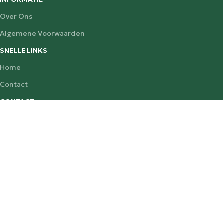
Over Ons
Algemene Voorwaarden
SNELLE LINKS
Home
Contact
CONTACT
020 624 4093
Wegewijs@wegewijs.nl
Wegewijs B.V. Rozengracht 32, Amsterdam
wegewijs.nl © 2025 - alle rechten voorbehouden.
GEROOKTE KIPFILET
Login to view prices
Kies een Optie