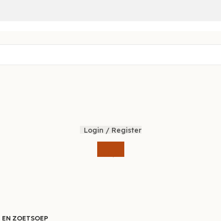
Login / Register
€
0,00
 EN ZOET
SOEP