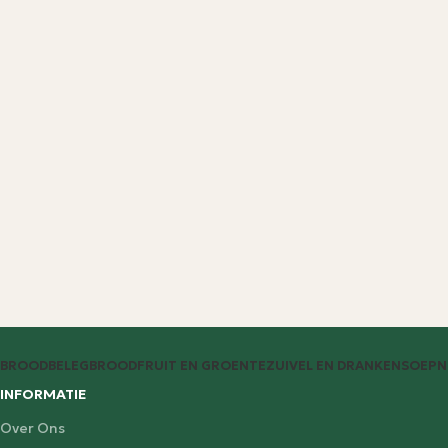
BROODBELEG
BROOD
FRUIT EN GROENTE
ZUIVEL EN DRANKEN
SOEP
N
INFORMATIE
Over Ons