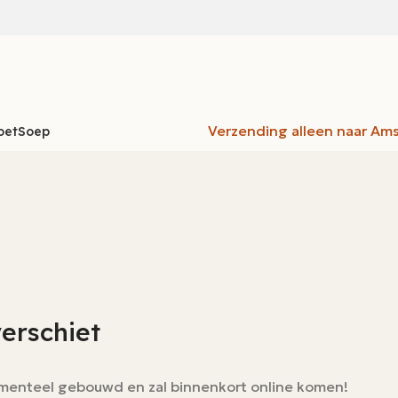
Verzending alleen naar Am
oet
Soep
verschiet
momenteel gebouwd en zal binnenkort online komen!