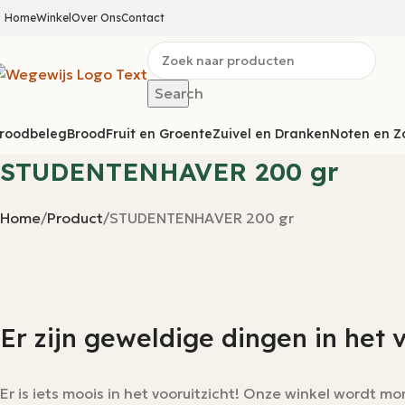
Home
Winkel
Over Ons
Contact
Search
roodbeleg
Brood
Fruit en Groente
Zuivel en Dranken
Noten en Z
STUDENTENHAVER 200 gr
Home
Product
STUDENTENHAVER 200 gr
Er zijn geweldige dingen in het 
Er is iets moois in het vooruitzicht! Onze winkel wordt 