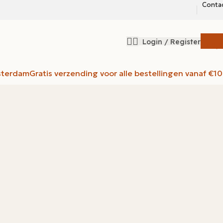
Conta
Login / Register
€
0,
sterdam
Gratis verzending voor alle bestellingen vanaf €1