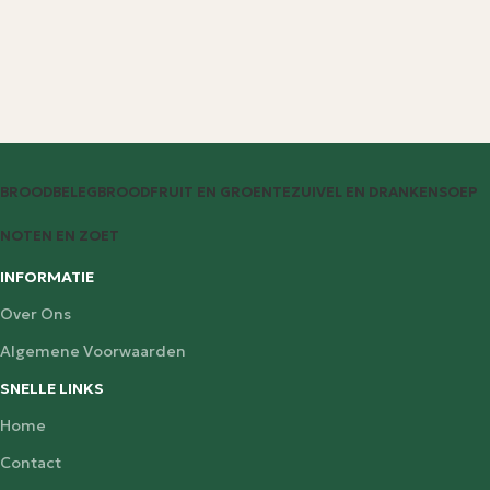
BROODBELEG
BROOD
FRUIT EN GROENTE
ZUIVEL EN DRANKEN
SOEP
NOTEN EN ZOET
INFORMATIE
Over Ons
Algemene Voorwaarden
SNELLE LINKS
Home
Contact