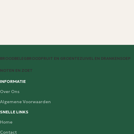
BROODBELEG
BROOD
FRUIT EN GROENTE
ZUIVEL EN DRANKEN
SOEP
NOTEN EN ZOET
INFORMATIE
Over Ons
Algemene Voorwaarden
SNELLE LINKS
Home
Contact