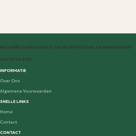
BROODBELEG
BROOD
FRUIT EN GROENTE
ZUIVEL EN DRANKEN
SOEP
NOTEN EN ZOET
INFORMATIE
Over Ons
Algemene Voorwaarden
SNELLE LINKS
Home
Contact
CONTACT