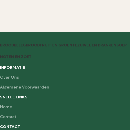
BROODBELEG
BROOD
FRUIT EN GROENTE
ZUIVEL EN DRANKEN
SOEP
NOTEN EN ZOET
INFORMATIE
Over Ons
Algemene Voorwaarden
SNELLE LINKS
Home
Contact
CONTACT