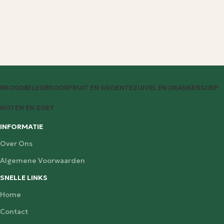
BROODBELEG
BROOD
FRUIT EN GROENTE
ZUIVEL EN DRANKEN
SOEP
NOTEN EN ZOET
INFORMATIE
Over Ons
Algemene Voorwaarden
SNELLE LINKS
Home
Contact