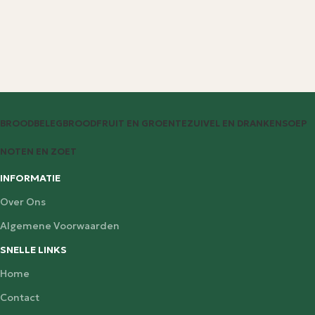
BROODBELEG
BROOD
FRUIT EN GROENTE
ZUIVEL EN DRANKEN
SOEP
NOTEN EN ZOET
INFORMATIE
Over Ons
Algemene Voorwaarden
SNELLE LINKS
Home
Contact