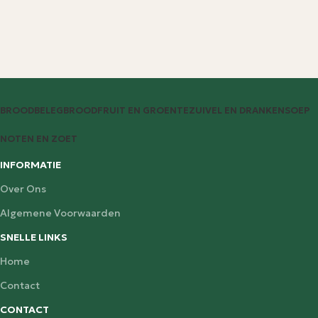
BROODBELEG
BROOD
FRUIT EN GROENTE
ZUIVEL EN DRANKEN
SOEP
NOTEN EN ZOET
INFORMATIE
Over Ons
Algemene Voorwaarden
SNELLE LINKS
Home
Contact
CONTACT