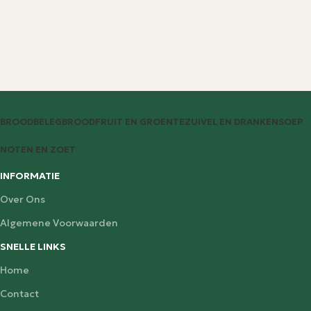
BROODBELEG
BROOD
FRUIT EN GROENTE
ZUIVEL EN DRANKEN
SOEP
NOTEN EN ZOET
INFORMATIE
Over Ons
Algemene Voorwaarden
SNELLE LINKS
Home
Contact