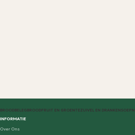
BROODBELEG
BROOD
FRUIT EN GROENTE
ZUIVEL EN DRANKEN
SOEP
N
INFORMATIE
Over Ons