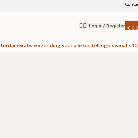
Conta
Login / Register
€
0,
sterdam
Gratis verzending voor alle bestellingen vanaf €1