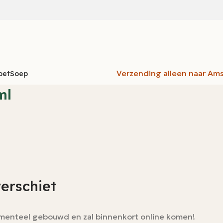
Verzending alleen naar Am
oet
Soep
ml
verschiet
momenteel gebouwd en zal binnenkort online komen!