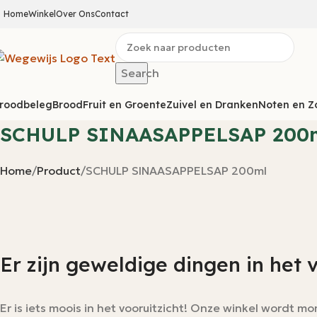
Home
Winkel
Over Ons
Contact
Search
roodbeleg
Brood
Fruit en Groente
Zuivel en Dranken
Noten en Z
SCHULP SINAASAPPELSAP 200
Home
Product
SCHULP SINAASAPPELSAP 200ml
Er zijn geweldige dingen in het 
Er is iets moois in het vooruitzicht! Onze winkel wordt 