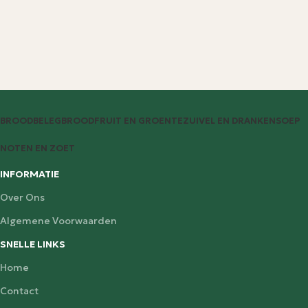
BROODBELEG
BROOD
FRUIT EN GROENTE
ZUIVEL EN DRANKEN
SOEP
NOTEN EN ZOET
INFORMATIE
Over Ons
Algemene Voorwaarden
SNELLE LINKS
Home
Contact