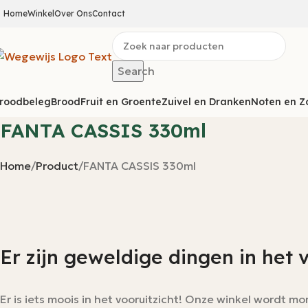
Home
Winkel
Over Ons
Contact
Search
roodbeleg
Brood
Fruit en Groente
Zuivel en Dranken
Noten en Z
FANTA CASSIS 330ml
Home
Product
FANTA CASSIS 330ml
Er zijn geweldige dingen in het 
Er is iets moois in het vooruitzicht! Onze winkel wordt 