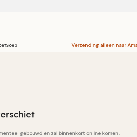
Verzending alleen naar Am
oet
Soep
verschiet
momenteel gebouwd en zal binnenkort online komen!