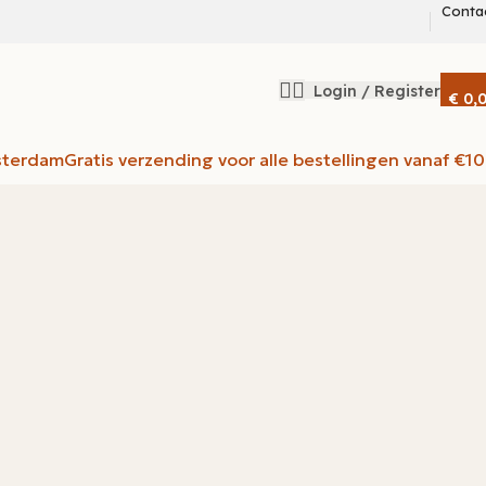
Conta
Login / Register
€
0,
sterdam
Gratis verzending voor alle bestellingen vanaf €1