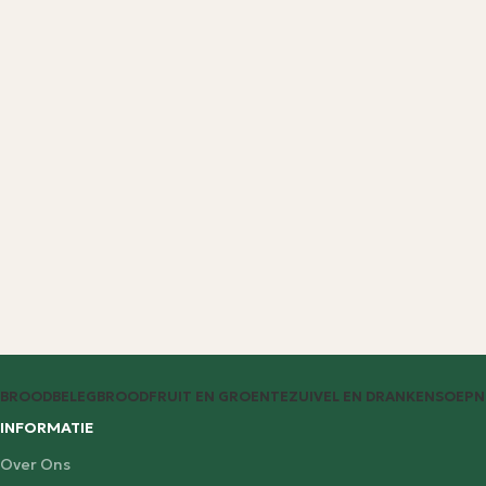
BROODBELEG
BROOD
FRUIT EN GROENTE
ZUIVEL EN DRANKEN
SOEP
N
INFORMATIE
Over Ons