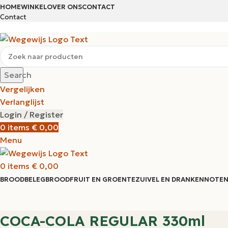
HOME
WINKEL
OVER ONS
CONTACT
Contact
Search
Vergelijken
Verlanglijst
Login / Register
0
items
€
0,00
Menu
0
items
€
0,00
BROODBELEG
BROOD
FRUIT EN GROENTE
ZUIVEL EN DRANKEN
NOTEN
COCA-COLA REGULAR 330ml