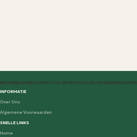
BROODBELEG
BROOD
FRUIT EN GROENTE
ZUIVEL EN DRANKEN
SOEP
N
INFORMATIE
Over Ons
Algemene Voorwaarden
SNELLE LINKS
Home