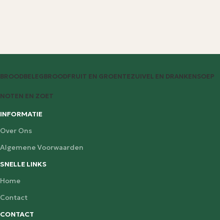
BROODBELEG
BROOD
FRUIT EN GROENTE
ZUIVEL EN DRANKEN
SOEP
NOTEN EN ZOET
INFORMATIE
Over Ons
Algemene Voorwaarden
SNELLE LINKS
Home
Contact
CONTACT