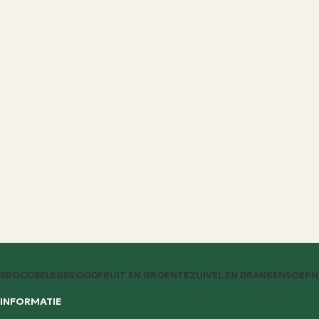
BROODBELEG
BROOD
FRUIT EN GROENTE
ZUIVEL EN DRANKEN
SOEP
N
INFORMATIE