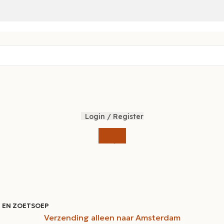
Login / Register
€
0,00
 EN ZOET
SOEP
Verzending alleen naar Amsterdam