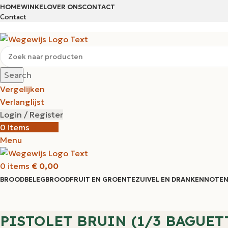
HOME
WINKEL
OVER ONS
CONTACT
Contact
Search
Vergelijken
Verlanglijst
Login / Register
0
items
€
0,00
Menu
0
items
€
0,00
BROODBELEG
BROOD
FRUIT EN GROENTE
ZUIVEL EN DRANKEN
NOTEN
PISTOLET BRUIN (1/3 BAGUET