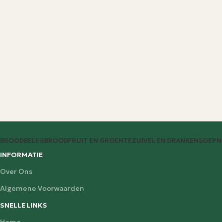
BROODBELEG
BROOD
FRUIT EN GROENTE
ZUIVEL EN DRANKEN
SOEP
N
INFORMATIE
Over Ons
Algemene Voorwaarden
SNELLE LINKS