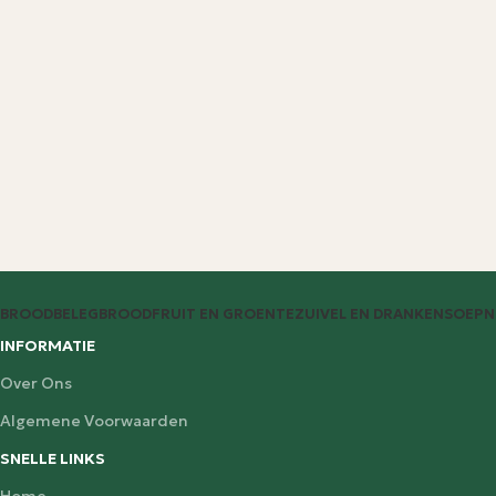
BROODBELEG
BROOD
FRUIT EN GROENTE
ZUIVEL EN DRANKEN
SOEP
N
INFORMATIE
Over Ons
Algemene Voorwaarden
SNELLE LINKS