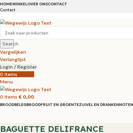
HOME
WINKEL
OVER ONS
CONTACT
Contact
Search
Vergelijken
Verlanglijst
Login / Register
0
items
€
0,00
Menu
0
items
€
0,00
BROODBELEG
BROOD
FRUIT EN GROENTE
ZUIVEL EN DRANKEN
NOTEN
BAGUETTE DELIFRANCE