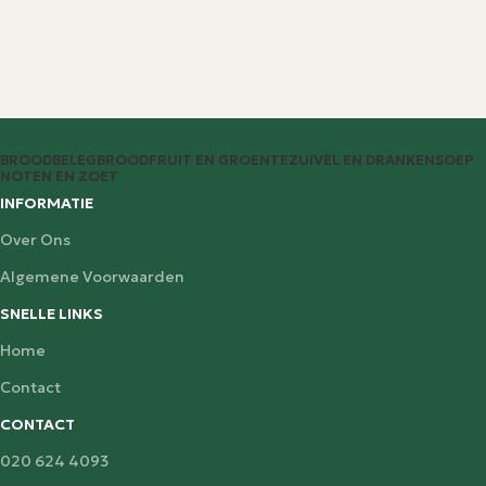
BROODBELEG
BROOD
FRUIT EN GROENTE
ZUIVEL EN DRANKEN
SOEP
NOTEN EN ZOET
INFORMATIE
Over Ons
Algemene Voorwaarden
SNELLE LINKS
Home
Contact
CONTACT
020 624 4093