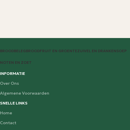
BROODBELEG
BROOD
FRUIT EN GROENTE
ZUIVEL EN DRANKEN
SOEP
NOTEN EN ZOET
INFORMATIE
Over Ons
Algemene Voorwaarden
SNELLE LINKS
Home
Contact