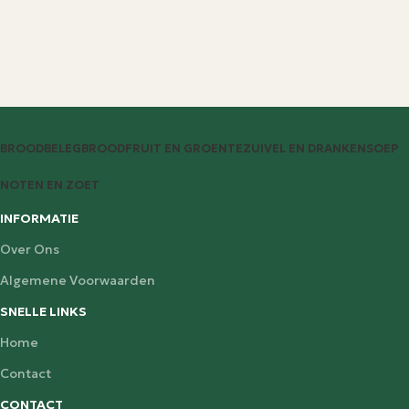
BROODBELEG
BROOD
FRUIT EN GROENTE
ZUIVEL EN DRANKEN
SOEP
NOTEN EN ZOET
INFORMATIE
Over Ons
Algemene Voorwaarden
SNELLE LINKS
Home
Contact
CONTACT