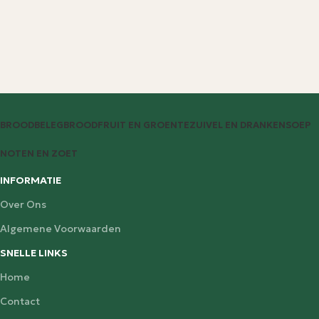
BROODBELEG
BROOD
FRUIT EN GROENTE
ZUIVEL EN DRANKEN
SOEP
NOTEN EN ZOET
INFORMATIE
Over Ons
Algemene Voorwaarden
SNELLE LINKS
Home
Contact